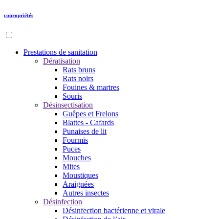
copropriétés
Prestations de sanitation
Dératisation
Rats bruns
Rats noirs
Fouines & martres
Souris
Désinsectisation
Guêpes et Frelons
Blattes - Cafards
Punaises de lit
Fourmis
Puces
Mouches
Mites
Moustiques
Araignées
Autres insectes
Désinfection
Désinfection bactérienne et virale