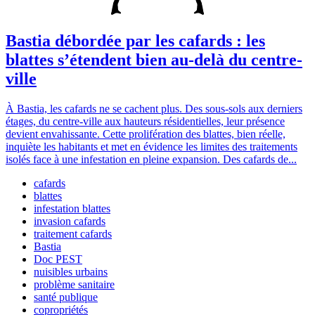
Bastia débordée par les cafards : les
blattes s’étendent bien au-delà du centre-
ville
À Bastia, les cafards ne se cachent plus. Des sous-sols aux derniers
étages, du centre-ville aux hauteurs résidentielles, leur présence
devient envahissante. Cette prolifération des blattes, bien réelle,
inquiète les habitants et met en évidence les limites des traitements
isolés face à une infestation en pleine expansion. Des cafards de...
cafards
blattes
infestation blattes
invasion cafards
traitement cafards
Bastia
Doc PEST
nuisibles urbains
problème sanitaire
santé publique
copropriétés