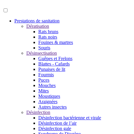
Prestations de sanitation
Dératisation
Rats bruns
Rats noirs
Fouines & martres
Souris
Désinsectisation
Guêpes et Frelons
Blattes - Cafards
Punaises de lit
Fourmis
Puces
Mouches
Mites
Moustiques
Araignées
Autres insectes
Désinfection
Désinfection bactérienne et virale
Désinfection de l’air
Désinfection gale
Syndrome de Diogène