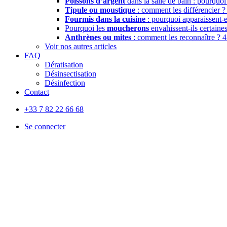
Poissons d’argent
dans la salle de bain : pourquoi
Tipule ou moustique
: comment les différencier 
Fourmis dans la cuisine
: pourquoi apparaissent-
Pourquoi les
moucherons
envahissent-ils certain
Anthrènes ou mites
: comment les reconnaître ?
4
Voir nos autres articles
FAQ
Dératisation
Désinsectisation
Désinfection
Contact
+33 7 82 22 66 68
Se connecter