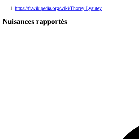
https://fr.wikipedia.org/wiki/Thorey-Lyautey
Nuisances rapportés