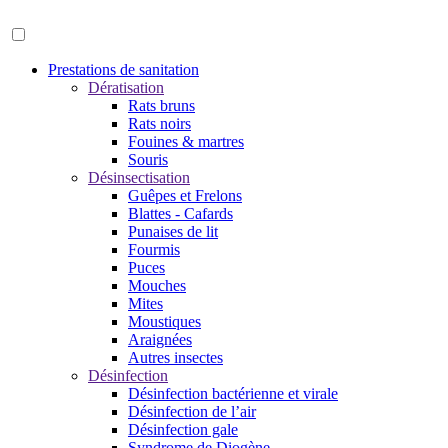
Prestations de sanitation
Dératisation
Rats bruns
Rats noirs
Fouines & martres
Souris
Désinsectisation
Guêpes et Frelons
Blattes - Cafards
Punaises de lit
Fourmis
Puces
Mouches
Mites
Moustiques
Araignées
Autres insectes
Désinfection
Désinfection bactérienne et virale
Désinfection de l’air
Désinfection gale
Syndrome de Diogène