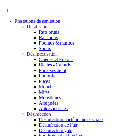
Prestations de sanitation
Dératisation
Rats bruns
Rats noirs
Fouines & martres
Souris
Désinsectisation
Guêpes et Frelons
Blattes - Cafards
Punaises de lit
Fourmis
Puces
Mouches
Mites
Moustiques
Araignées
Autres insectes
Désinfection
Désinfection bactérienne et virale
Désinfection de l’air
Désinfection gale
Syndrome de Diogène