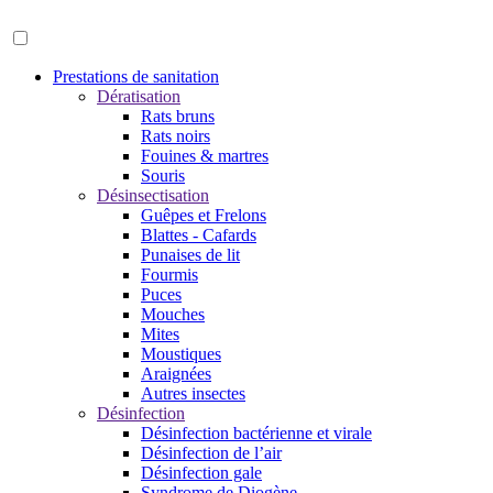
Prestations de sanitation
Dératisation
Rats bruns
Rats noirs
Fouines & martres
Souris
Désinsectisation
Guêpes et Frelons
Blattes - Cafards
Punaises de lit
Fourmis
Puces
Mouches
Mites
Moustiques
Araignées
Autres insectes
Désinfection
Désinfection bactérienne et virale
Désinfection de l’air
Désinfection gale
Syndrome de Diogène