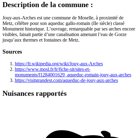
Description de la commune :
Jouy‑aux‑Arches est une commune de Moselle, à proximité de
Metz, célèbre pour son aqueduc gallo‑romain (IIe siècle) classé
Monument historique. L’ouvrage, remarquable par ses arches encore
visibles, faisait partie d’une canalisation amenant l’eau de Gorze
jusqu’aux thermes et fontaines de Metz.
Sources
https://fr.wikipedia.org/wiki/Jouy-aux-Arches
https://www.mosl.fr/fr/fiche-sit/sites-et-
monuments/f1284001629_aqueduc-romain-jouy-aux-arches
https://visitgrandest.com/aqueduc-de-jouy-aux-arches
Nuisances rapportés