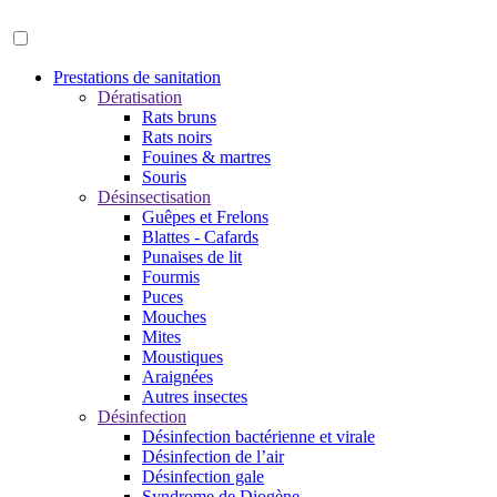
Prestations de sanitation
Dératisation
Rats bruns
Rats noirs
Fouines & martres
Souris
Désinsectisation
Guêpes et Frelons
Blattes - Cafards
Punaises de lit
Fourmis
Puces
Mouches
Mites
Moustiques
Araignées
Autres insectes
Désinfection
Désinfection bactérienne et virale
Désinfection de l’air
Désinfection gale
Syndrome de Diogène