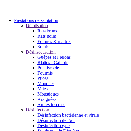
Prestations de sanitation
Dératisation
Rats bruns
Rats noirs
Fouines & martres
Souris
Désinsectisation
Guêpes et Frelons
Blattes - Cafards
Punaises de lit
Fourmis
Puces
Mouches
Mites
Moustiques
Araignées
Autres insectes
Désinfection
Désinfection bactérienne et virale
Désinfection de l’air
Désinfection gale
Syndrome de Diogène