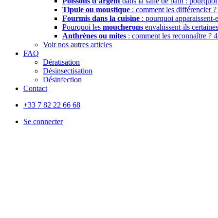
Poissons d’argent
dans la salle de bain : pourquoi
Tipule ou moustique
: comment les différencier 
Fourmis dans la cuisine
: pourquoi apparaissent-
Pourquoi les
moucherons
envahissent-ils certain
Anthrènes ou mites
: comment les reconnaître ?
4
Voir nos autres articles
FAQ
Dératisation
Désinsectisation
Désinfection
Contact
+33 7 82 22 66 68
Se connecter