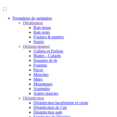
Prestations de sanitation
Dératisation
Rats bruns
Rats noirs
Fouines & martres
Souris
Désinsectisation
Guêpes et Frelons
Blattes - Cafards
Punaises de lit
Fourmis
Puces
Mouches
Mites
Moustiques
Araignées
Autres insectes
Désinfection
Désinfection bactérienne et virale
Désinfection de l’air
Désinfection gale
Syndrome de Diogène