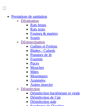
Prestations de sanitation
Dératisation
Rats bruns
Rats noirs
Fouines & martres
Souris
Désinsectisation
Guêpes et Frelons
Blattes - Cafards
Punaises de lit
Fourmis
Puces
Mouches
Mites
Moustiques
Araignées
Autres insectes
Désinfection
Désinfection bactérienne et virale
Désinfection de l’air
Désinfection gale
Syndrome de Diogène