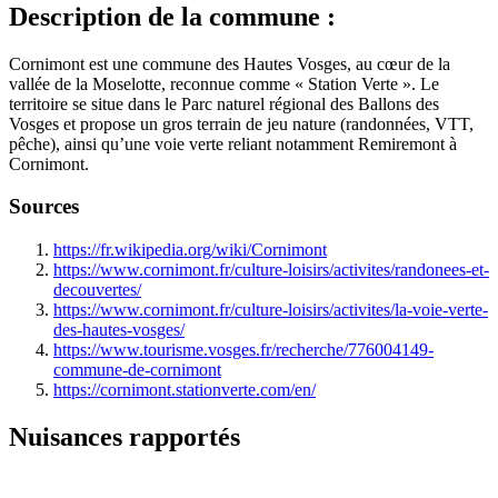
Description de la commune :
Cornimont est une commune des Hautes Vosges, au cœur de la
vallée de la Moselotte, reconnue comme « Station Verte ». Le
territoire se situe dans le Parc naturel régional des Ballons des
Vosges et propose un gros terrain de jeu nature (randonnées, VTT,
pêche), ainsi qu’une voie verte reliant notamment Remiremont à
Cornimont.
Sources
https://fr.wikipedia.org/wiki/Cornimont
https://www.cornimont.fr/culture-loisirs/activites/randonees-et-
decouvertes/
https://www.cornimont.fr/culture-loisirs/activites/la-voie-verte-
des-hautes-vosges/
https://www.tourisme.vosges.fr/recherche/776004149-
commune-de-cornimont
https://cornimont.stationverte.com/en/
Nuisances rapportés