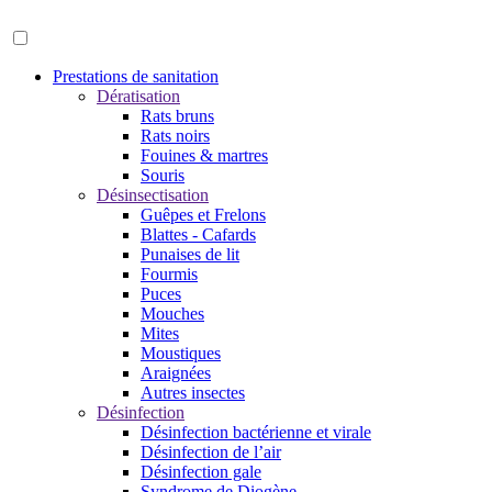
Prestations de sanitation
Dératisation
Rats bruns
Rats noirs
Fouines & martres
Souris
Désinsectisation
Guêpes et Frelons
Blattes - Cafards
Punaises de lit
Fourmis
Puces
Mouches
Mites
Moustiques
Araignées
Autres insectes
Désinfection
Désinfection bactérienne et virale
Désinfection de l’air
Désinfection gale
Syndrome de Diogène