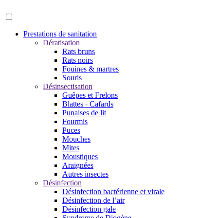
Prestations de sanitation
Dératisation
Rats bruns
Rats noirs
Fouines & martres
Souris
Désinsectisation
Guêpes et Frelons
Blattes - Cafards
Punaises de lit
Fourmis
Puces
Mouches
Mites
Moustiques
Araignées
Autres insectes
Désinfection
Désinfection bactérienne et virale
Désinfection de l’air
Désinfection gale
Syndrome de Diogène