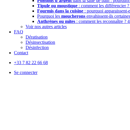
Poissons d’argent
dans la salle de bain : pourquoi
Tipule ou moustique
: comment les différencier 
Fourmis dans la cuisine
: pourquoi apparaissent-
Pourquoi les
moucherons
envahissent-ils certain
Anthrènes ou mites
: comment les reconnaître ?
4
Voir nos autres articles
FAQ
Dératisation
Désinsectisation
Désinfection
Contact
+33 7 82 22 66 68
Se connecter