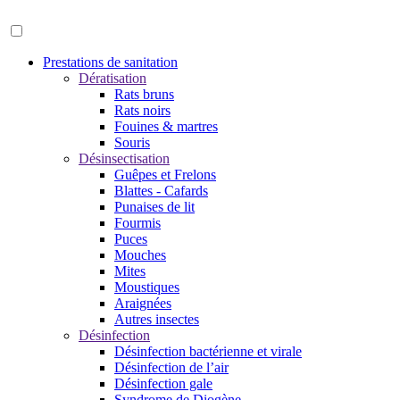
Prestations de sanitation
Dératisation
Rats bruns
Rats noirs
Fouines & martres
Souris
Désinsectisation
Guêpes et Frelons
Blattes - Cafards
Punaises de lit
Fourmis
Puces
Mouches
Mites
Moustiques
Araignées
Autres insectes
Désinfection
Désinfection bactérienne et virale
Désinfection de l’air
Désinfection gale
Syndrome de Diogène